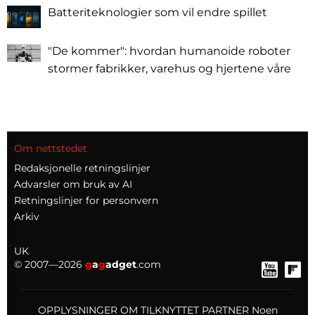
Batteriteknologier som vil endre spillet
"De kommer": hvordan humanoide roboter
stormer fabrikker, varehus og hjertene våre
Om nettstedet
Redaksjonelle retningslinjer
Advarsler om bruk av AI
Retningslinjer for personvern
Arkiv
UK
© 2007—2026
g
a
g
adget
.com
OPPLYSNINGER OM TILKNYTTET PARTNER Noen