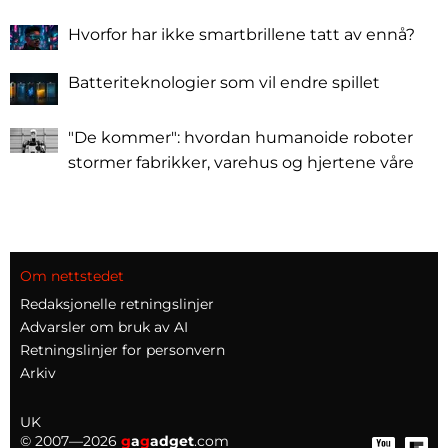
Hvorfor har ikke smartbrillene tatt av ennå?
Batteriteknologier som vil endre spillet
"De kommer": hvordan humanoide roboter
stormer fabrikker, varehus og hjertene våre
Om nettstedet
Redaksjonelle retningslinjer
Advarsler om bruk av AI
Retningslinjer for personvern
Arkiv
UK
© 2007—2026
g
a
g
adget
.com