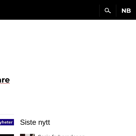
NB
are
Siste nytt
yheter