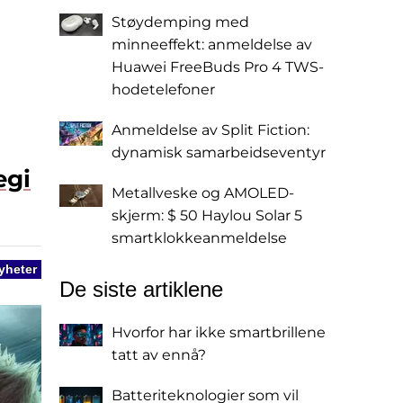
Støydemping med
minneeffekt: anmeldelse av
Huawei FreeBuds Pro 4 TWS-
hodetelefoner
Anmeldelse av Split Fiction:
dynamisk samarbeidseventyr
egi
Metallveske og AMOLED-
skjerm: $ 50 Haylou Solar 5
smartklokkeanmeldelse
yheter
De siste artiklene
Hvorfor har ikke smartbrillene
tatt av ennå?
Batteriteknologier som vil