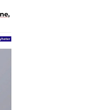
ne,
yheter