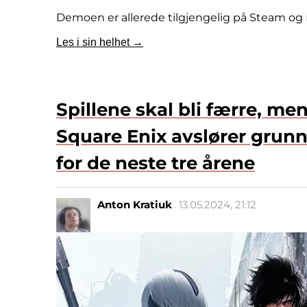
Demoen er allerede tilgjengelig på Steam og
Les i sin helhet →
Spillene skal bli færre, me
Square Enix avslører grunnl
for de neste tre årene
Anton Kratiuk
13.05.2024, 21:12