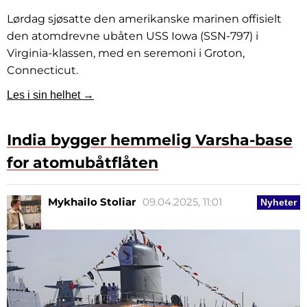
Lørdag sjøsatte den amerikanske marinen offisielt
den atomdrevne ubåten USS Iowa (SSN-797) i
Virginia-klassen, med en seremoni i Groton,
Connecticut.
Les i sin helhet →
India bygger hemmelig Varsha-base
for atomubåtflåten
Mykhailo Stoliar
09.04.2025, 11:01
Nyheter