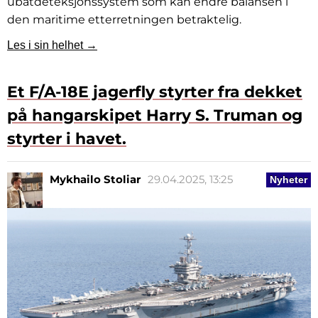
ubåtdeteksjonssystem som kan endre balansen i
den maritime etterretningen betraktelig.
Les i sin helhet →
Et F/A-18E jagerfly styrter fra dekket
på hangarskipet Harry S. Truman og
styrter i havet.
Mykhailo Stoliar
29.04.2025, 13:25
Nyheter