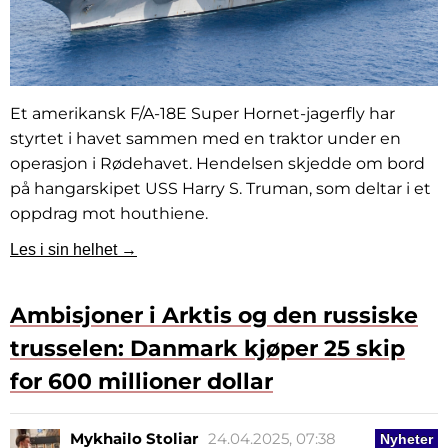
Et amerikansk F/A-18E Super Hornet-jagerfly har
styrtet i havet sammen med en traktor under en
operasjon i Rødehavet. Hendelsen skjedde om bord
på hangarskipet USS Harry S. Truman, som deltar i et
oppdrag mot houthiene.
Les i sin helhet →
Ambisjoner i Arktis og den russiske
trusselen: Danmark kjøper 25 skip
for 600 millioner dollar
Mykhailo Stoliar
24.04.2025, 07:38
Nyheter