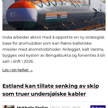
India arbeider aktivt med å opprette en ny strategisk
base for atomubåter som kan frakte ballistiske
missiler med atomstridshoder. Anlegget, kalt Varsha,
bygges ved kysten av Bengalbukta og forventes å bli
satt i drift i 2026.
Les i sin helhet →
Estland kan tillate senking av skip
som truer undersjøiske kabler
Mykhailo Stoliar
08.04.2025, 09:19
Nyheter