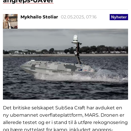
angreps-UAVer
Mykhailo Stoliar
02.05.2025, 07:16
Nyheter
Det britiske selskapet SubSea Craft har avduket en
ny ubemannet overflateplattform, MARS. Dronen er
allerede testet og er i stand til å utføre rekognosering
og bære nyttelast for kamp, inkludert angreps-