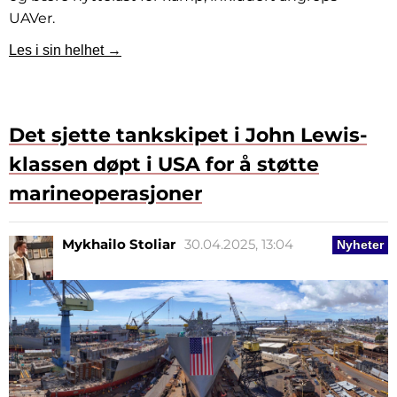
UAVer.
Les i sin helhet →
Det sjette tankskipet i John Lewis-
klassen døpt i USA for å støtte
marineoperasjoner
Mykhailo Stoliar
30.04.2025, 13:04
Nyheter