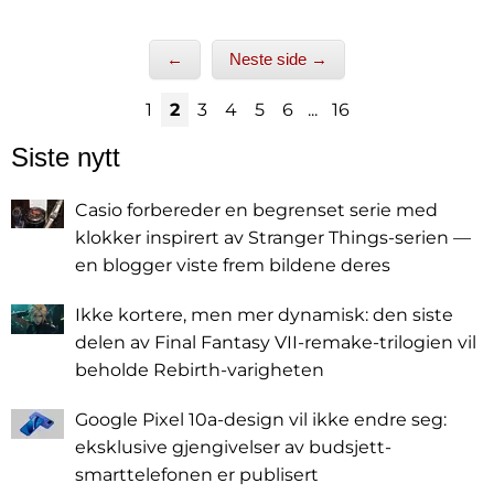
←
Neste side →
1
2
3
4
5
6
...
16
Siste nytt
Casio forbereder en begrenset serie med
klokker inspirert av Stranger Things-serien —
en blogger viste frem bildene deres
Ikke kortere, men mer dynamisk: den siste
delen av Final Fantasy VII-remake-trilogien vil
beholde Rebirth-varigheten
Google Pixel 10a-design vil ikke endre seg:
eksklusive gjengivelser av budsjett-
smarttelefonen er publisert