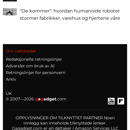
"De kommer": hvordan humanoide roboter
stormer fabrikker, varehus og hjertene våre
Om nettstedet
Redaksjonelle retningslinjer
Advarsler om bruk av AI
Retningslinjer for personvern
Arkiv
UK
© 2007—2026
g
a
g
adget
.com
OPPLYSNINGER OM TILKNYTTET PARTNER Noen
innlegg kan inneholde tilknyttede lenker.
Gagadget.com er en deltaker i Amazon Services LLC