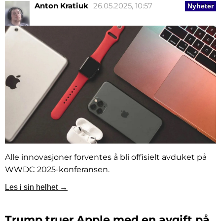
Anton Kratiuk
26.05.2025, 10:57
Nyheter
Alle innovasjoner forventes å bli offisielt avduket på
WWDC 2025-konferansen.
Les i sin helhet →
Trump truer Apple med en avgift på