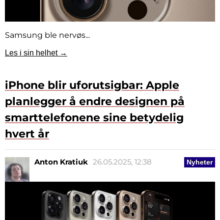
Samsung ble nervøs...
Les i sin helhet →
iPhone blir uforutsigbar: Apple
planlegger å endre designen på
smarttelefonene sine betydelig
hvert år
Anton Kratiuk
26.05.2025, 12:38
Nyheter