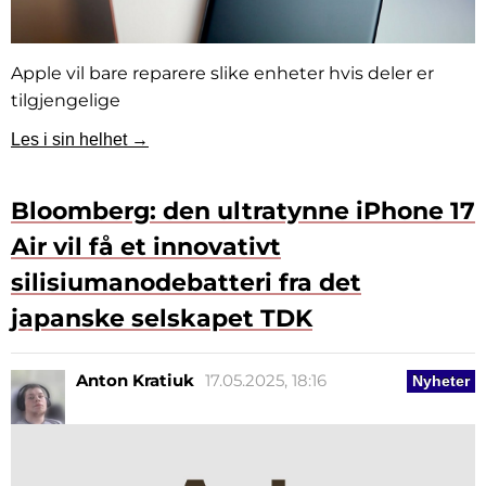
Apple vil bare reparere slike enheter hvis deler er
tilgjengelige
Les i sin helhet →
Bloomberg: den ultratynne iPhone 17
Air vil få et innovativt
silisiumanodebatteri fra det
japanske selskapet TDK
Anton Kratiuk
17.05.2025, 18:16
Nyheter