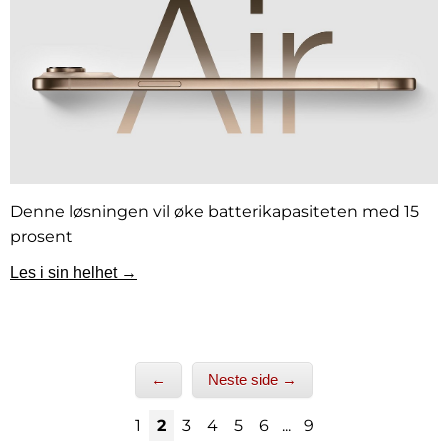
Denne løsningen vil øke batterikapasiteten med 15
prosent
Les i sin helhet →
←
Neste side →
1
2
3
4
5
6
...
9