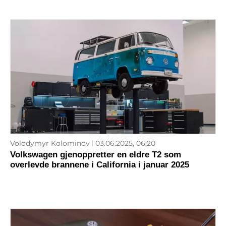
Volodymyr Kolominov
03.06.2025, 06:20
Volkswagen gjenoppretter en eldre T2 som
overlevde brannene i California i januar 2025