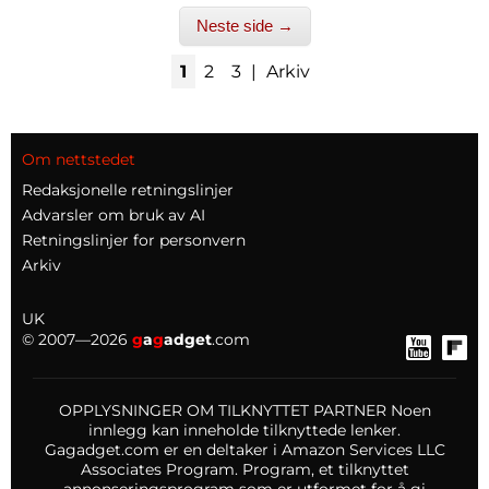
Neste side →
1
2
3
|
Arkiv
Om nettstedet
Redaksjonelle retningslinjer
Advarsler om bruk av AI
Retningslinjer for personvern
Arkiv
UK
© 2007—2026
g
a
g
adget
.com
OPPLYSNINGER OM TILKNYTTET PARTNER Noen
innlegg kan inneholde tilknyttede lenker.
Gagadget.com er en deltaker i Amazon Services LLC
Associates Program. Program, et tilknyttet
annonseringsprogram som er utformet for å gi