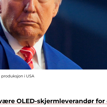
e produksjon i USA
ære OLED-skjermleverandør for