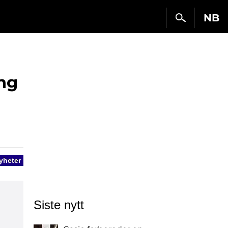
NB
ng
yheter
Siste nytt