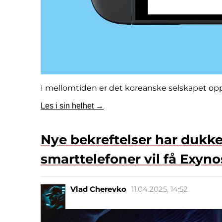
I mellomtiden er det koreanske selskapet opp
Les i sin helhet →
Nye bekreftelser har dukk
smarttelefoner vil få Exyn
Vlad Cherevko
11.04.2025, 14:52