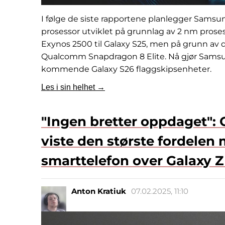
I følge de siste rapportene planlegger Samsu
prosessor utviklet på grunnlag av 2 nm proses
Exynos 2500 til Galaxy S25, men på grunn av 
Qualcomm Snapdragon 8 Elite. Nå gjør Samsung 
kommende Galaxy S26 flaggskipsenheter.
Les i sin helhet →
"Ingen bretter oppdaget":
viste den største fordele
smarttelefon over Galaxy Z
Anton Kratiuk
07.02.2025, 11:10