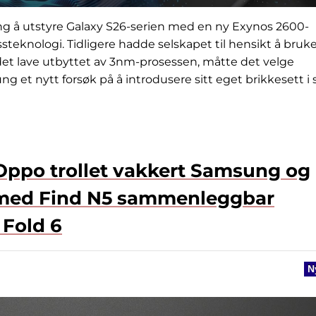
ng å utstyre Galaxy S26-serien med en ny Exynos 2600-
steknologi. Tidligere hadde selskapet til hensikt å bruk
det lave utbyttet av 3nm-prosessen, måtte det velge
et nytt forsøk på å introdusere sitt eget brikkesett i 
 Oppo trollet vakkert Samsung og
n med Find N5 sammenleggbar
 Fold 6
N