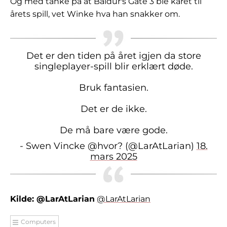
Og med tanke på at Baldur's Gate 3 ble kåret til
årets spill, vet Winke hva han snakker om.
Det er den tiden på året igjen da store
singleplayer-spill blir erklært døde.
Bruk fantasien.
Det er de ikke.
De må bare være gode.
- Swen Vincke @hvor? (@LarAtLarian)
18.
mars 2025
Kilde: @LarAtLarian
@LarAtLarian
Computers