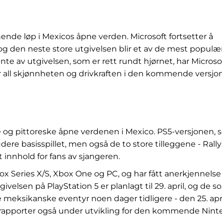
nnende løp i Mexicos åpne verden. Microsoft fortsetter å
 og den neste store utgivelsen blir et av de mest populæ
ente av utgivelsen, som er rett rundt hjørnet, har Microso
er all skjønnheten og drivkraften i den kommende versj
rme og pittoreske åpne verdenen i Mexico. PS5-versjonen,
udere basisspillet, men også de to store tilleggene - Rally
innhold for fans av sjangeren.
box Series X/S, Xbox One og PC, og har fått anerkjennelse
givelsen på PlayStation 5 er planlagt til 29. april, og de 
 meksikanske eventyr noen dager tidligere - den 25. april
ielle rapporter også under utvikling for den kommende Nin