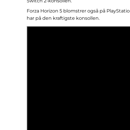
Switch 2-konsollen.
Forza Horizon 5 blomstrer også på PlayStatio
har på den kraftigste konsollen.