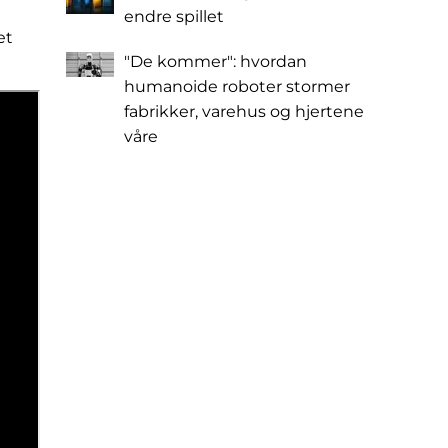
endre spillet
et
"De kommer": hvordan
humanoide roboter stormer
fabrikker, varehus og hjertene
våre