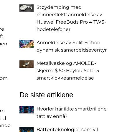
Støydemping med
minneeffekt: anmeldelse av
Huawei FreeBuds Pro 4 TWS-
re
hodetelefoner
ft
Anmeldelse av Split Fiction:
onen
dynamisk samarbeidseventyr
Metallveske og AMOLED-
skjerm: $ 50 Haylou Solar 5
smartklokkeanmeldelse
 som
De siste artiklene
Hvorfor har ikke smartbrillene
som
tatt av ennå?
. I
tendo
Batteriteknologier som vil