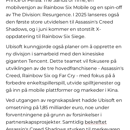
Prince of Persia: The Sands of Time, en
mobilversjon av Rainbow Six Mobile og en spin-off
av The Division: Resurgence. I 2025 lanseres også
den første store utvidelsen til Assassin's Creed
Shadows, og i juni kommer en storstilt X-
oppdatering til Rainbow Six Siege.
Ubisoft kunngjorde også planer om å opprette en
ny divisjon i samarbeid med den kinesiske
giganten Tencent. Dette teamet vil fokusere på
utviklingen av de tre hovedfranchisene - Assassin's
Creed, Rainbow Six og Far Cry - med fokus på å
forbedre enkeltspillerspill, utvide spilltjenester og
gå inn på mobile plattformer og markeder i Kina.
Ved utgangen av regnskapsåret hadde Ubisoft en
omsetning på 1,85 milliarder euro, noe under
forventningene på grunn av forsinkelser i
partnerskapsprosjekter. Samtidig
bekreftet
Assassin's Creed Shadows
styrken til merkevaren
,