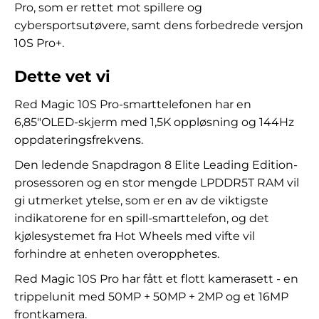
Pro, som er rettet mot spillere og
cybersportsutøvere, samt dens forbedrede versjon
10S Pro+.
Dette vet vi
Red Magic 10S Pro-smarttelefonen har en
6,85″OLED-skjerm med 1,5K oppløsning og 144Hz
oppdateringsfrekvens.
Den ledende Snapdragon 8 Elite Leading Edition-
prosessoren og en stor mengde LPDDR5T RAM vil
gi utmerket ytelse, som er en av de viktigste
indikatorene for en spill-smarttelefon, og det
kjølesystemet fra Hot Wheels med vifte vil
forhindre at enheten overopphetes.
Red Magic 10S Pro har fått et flott kamerasett - en
trippelunit med 50MP + 50MP + 2MP og et 16MP
frontkamera.